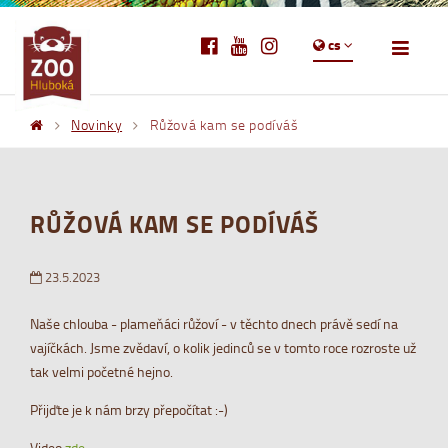
cs
Novinky
Růžová kam se podíváš
RŮŽOVÁ KAM SE PODÍVÁŠ
23.5.2023
Naše chlouba - plameňáci růžoví - v těchto dnech právě sedí na
vajíčkách. Jsme zvědaví, o kolik jedinců se v tomto roce rozroste už
tak velmi početné hejno.
Přijďte je k nám brzy přepočítat :-)
Video
zde