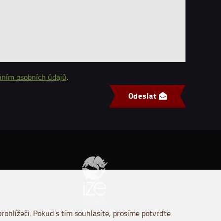
áním osobních údajů
.
Odeslat
rohlížeči. Pokud s tím souhlasíte, prosíme potvrďte