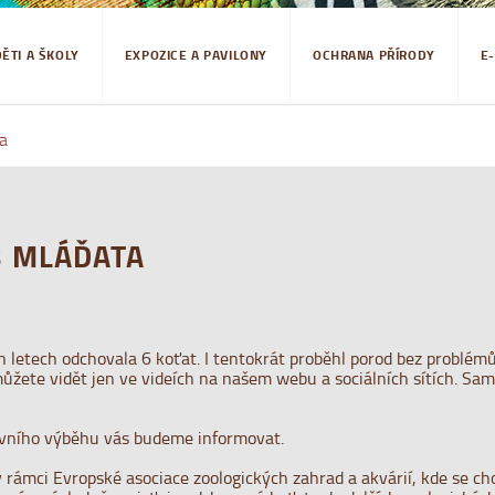
DĚTI A ŠKOLY
EXPOZICE A PAVILONY
OCHRANA PŘÍRODY
E
ta
3 MLÁĎATA
ch letech odchovala 6 koťat. I tentokrát proběhl porod bez problé
můžete vidět jen ve videích na našem webu a sociálních sítích. Sa
ovního výběhu vás budeme informovat.
ámci Evropské asociace zoologických zahrad a akvárií, kde se chov