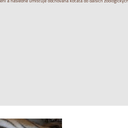
žení a následně umisťuje odchovaná koťata do dalších zoologických