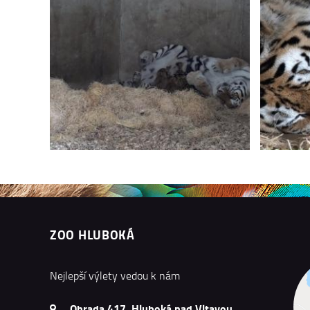
ZOO HLUBOKÁ
Nejlepší výlety vedou k nám
Ohrada 417, Hluboká nad Vltavou