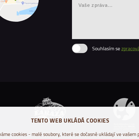
Souhlasím se
zpracov
TENTO WEB UKLÁDÁ COOKIES
áme cookies - malé soubory, které se dočasně ukládají ve vašem p