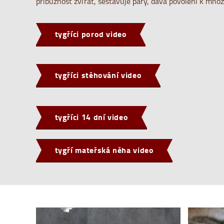
příbuznost zvířat, sestavuje páry, dává povolení k mno
tygříci porod video
tygříci stěhování video
tygříci 14 dní video
tygří mateřská něha video