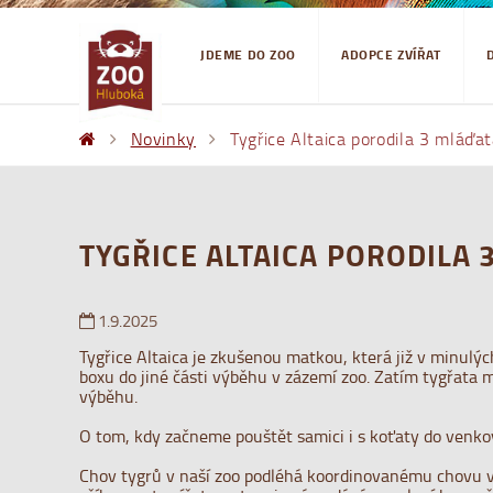
JDEME DO ZOO
ADOPCE ZVÍŘAT
Novinky
Tygřice Altaica porodila 3 mláďa
TYGŘICE ALTAICA PORODILA 
1.9.2025
Tygřice Altaica je zkušenou matkou, která již v minulý
boxu do jiné části výběhu v zázemí zoo. Zatím tygřata 
výběhu.
O tom, kdy začneme pouštět samici i s koťaty do venk
Chov tygrů v naší zoo podléhá koordinovanému chovu v r