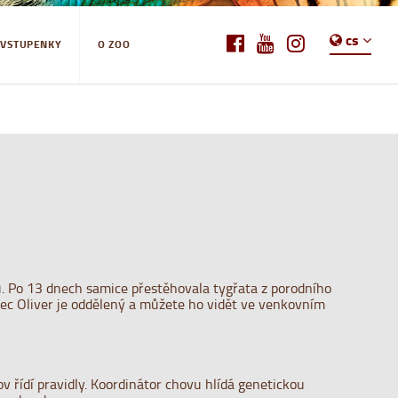
cs
-VSTUPENKY
O ZOO
mů. Po 13 dnech samice přestěhovala tygřata z porodního
mec Oliver je oddělený a můžete ho vidět ve venkovním
 řídí pravidly. Koordinátor chovu hlídá genetickou