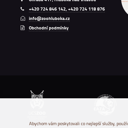
+420 724 846 142, +420 724 118 876
info@zoohluboka.cz
Obchodní podmínky
Abychom vám poskytovali co nejlepší služby, použív