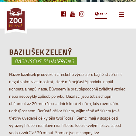
cs
BAZILIŠEK ZELENÝ
BASILISCUS PLUMIFRONS
Název bazilišek je odvozen z řeckého výrazu pro bájné stvoření s
negativními vlastnostmi, které má nejčastěji podobu napůl
kohouta a napůl hada. Důvodem je pravděpodobně zvláštní vzhled
nebo neobvyklý způsob pohybu. Bazilišci jsou totiž schopni
uběhnout až 20 metrů po zadních končetinách, kdy rovnováhu
udržují ocasem. Dorůstá délky 80 cm, výjimečně až 90 cm (dvě
třetiny uvedené délky těla tvoří ocas). Samci mají v dospělosti
výrazný hřeben na hlavě i na hřbetu. Jsou skvělými plavci a pod
vodou vydrží až 30 minut. Samice jsou schopny tzv.