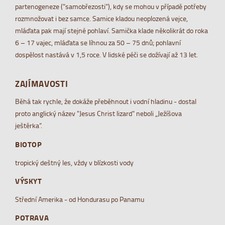
partenogeneze ("samobřezosti"), kdy se mohou v případě potřeby
rozmnožovat i bez samce. Samice kladou neoplozená vejce,
mláďata pak mají stejné pohlaví. Samička klade několikrát do roka
6 – 17 vajec, mláďata se líhnou za 50 – 75 dnů; pohlavní
dospělost nastává v 1,5 roce. V lidské péči se dožívají až 13 let.
ZAJÍMAVOSTI
Běhá tak rychle, že dokáže přeběhnout i vodní hladinu - dostal
proto anglický název "Jesus Christ lizard" neboli „Ježíšova
ještěrka“.
BIOTOP
tropický deštný les, vždy v blízkosti vody
VÝSKYT
Střední Amerika - od Hondurasu po Panamu
POTRAVA