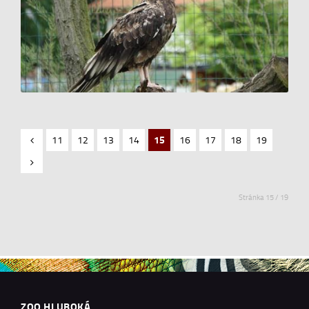
11
12
13
14
15
16
17
18
19
Stránka 15 / 19
ZOO HLUBOKÁ