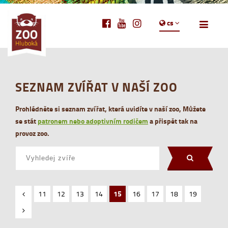
cs
SEZNAM ZVÍŘAT V NAŠÍ ZOO
Prohlédněte si seznam zvířat, která uvidíte v naší zoo, Můžete
se stát
patronem nebo adoptivním rodičem
a přispět tak na
provoz zoo.
11
12
13
14
15
16
17
18
19