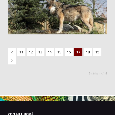
11
12
13
14
15
16
17
18
19
Stránka 17 / 19
ZOO HLUBOKÁ