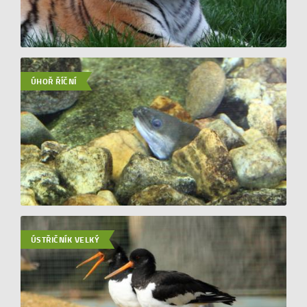
ÚHOŘ ŘÍČNÍ
ÚSTŘIČNÍK VELKÝ