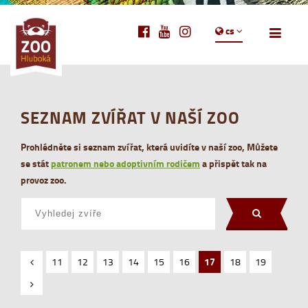
cs
SEZNAM ZVÍŘAT V NAŠÍ ZOO
Prohlédněte si seznam zvířat, která uvidíte v naší zoo, Můžete
se stát
patronem nebo adoptivním rodičem
a přispět tak na
provoz zoo.
11
12
13
14
15
16
17
18
19