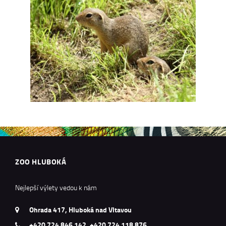
ZOO HLUBOKÁ
Nejlepší výlety vedou k nám
Ohrada 417, Hluboká nad Vltavou
+420 724 846 142, +420 724 118 876