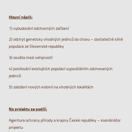
Hlavní náplň:
1) vybudování odchovných zařízení
2) odchyt geneticky vhodných jedinců do chovu – dostatečně silné
populace ze Slovenské republiky
3) osvěta mezi veřejností
4) posilování existujících populací vypouštěním odchovaných
jedinců
5) založení nových kolonií na vhodných lokalitách
Na projektu se podílí:
Agentura ochrany přírody a krajiny České republiky – koordinátor
projektu