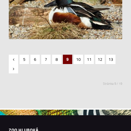
5
6
7
8
9
10
11
12
13
Stránka 9 / 19
ZOO HLUBOKÁ