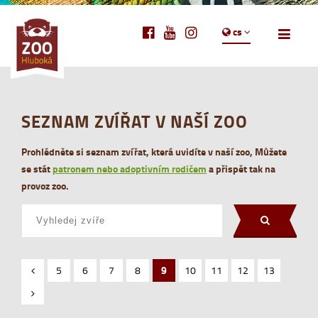
cs
SEZNAM ZVÍŘAT V NAŠÍ ZOO
Prohlédněte si seznam zvířat, která uvidíte v naší zoo, Můžete
se stát
patronem nebo adoptivním rodičem
a přispět tak na
provoz zoo.
5
6
7
8
9
10
11
12
13